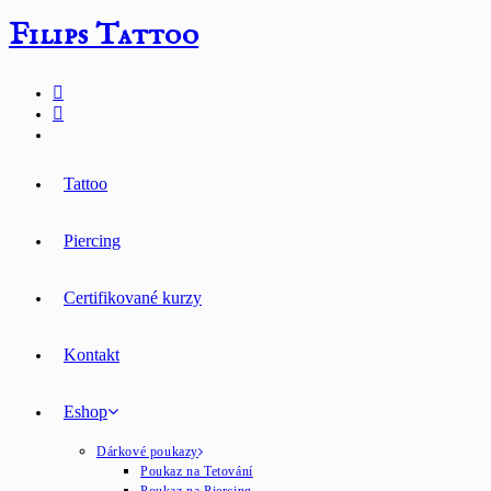
Přejít
Filips Tattoo
k
obsahu
Tattoo
Piercing
Certifikované kurzy
Kontakt
Eshop
Dárkové poukazy
Poukaz na Tetování