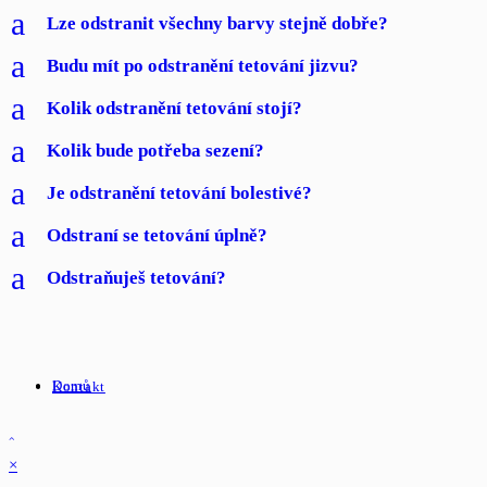
a
Lze odstranit všechny barvy stejně dobře?
a
Budu mít po odstranění tetování jizvu?
a
Kolik odstranění tetování stojí?
a
Kolik bude potřeba sezení?
a
Je odstranění tetování bolestivé?
a
Odstraní se tetování úplně?
a
Odstraňuješ tetování?
Domů
Kontakt
×