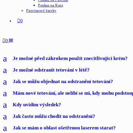
Poukaz na Piercing
Poukaz na Kurz
Piercingové šperky
0
0
a
Je možné před zákrokem použít znecitlivující krém?
a
Je možné odstranit tetování v létě?
a
Jak se můžu objednat na odstranění tetování?
a
Mám nové tetování, ale nelíbí se mi, kdy mohu podstou
a
Kdy uvidím výsledek?
a
Jak často můžu chodit na odstranění?
a
Jak se mám o oblast ošetřenou laserem starat?