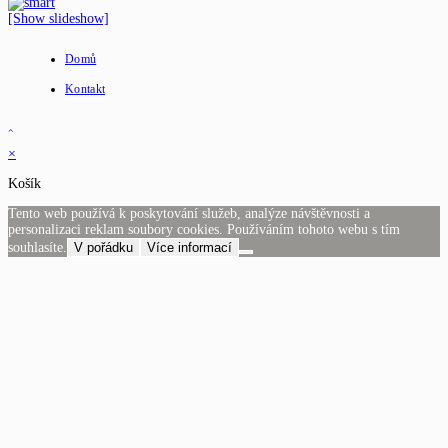
[Show slideshow]
Domů
Kontakt
×
Košík
Tento web používá k poskytování služeb, analýze návštěvnosti a
personalizaci reklam soubory cookies. Používáním tohoto webu s tím
souhlasíte.
V pořádku
Více informací