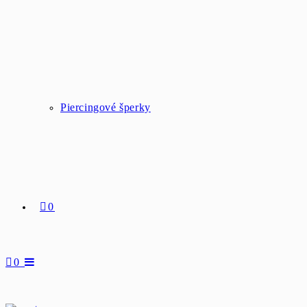
Piercingové šperky
0
0