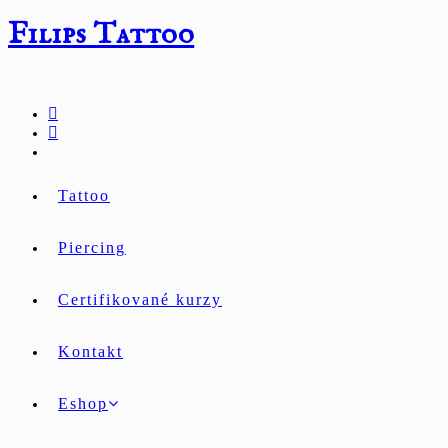
Přejít
Filips Tattoo
k
obsahu
Tattoo
Piercing
Certifikované kurzy
Kontakt
Eshop