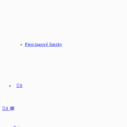
Piercingové šperky
0
0