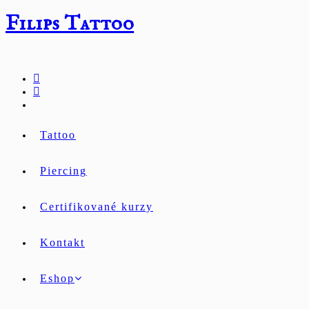
Přejít
Filips Tattoo
k
obsahu
Tattoo
Piercing
Certifikované kurzy
Kontakt
Eshop