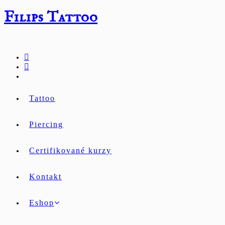
Přejít
Filips Tattoo
k
obsahu
Tattoo
Piercing
Certifikované kurzy
Kontakt
Eshop