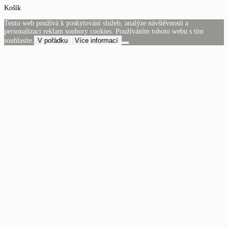
Košík
Tento web používá k poskytování služeb, analýze návštěvnosti a
personalizaci reklam soubory cookies. Používáním tohoto webu s tím
souhlasíte.
V pořádku
Více informací