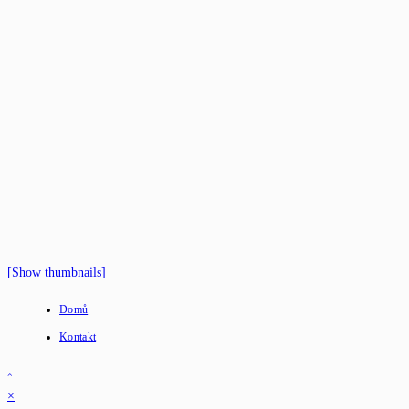
[Show thumbnails]
Domů
Kontakt
×