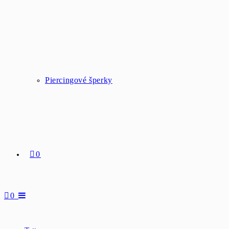
Piercingové šperky
0
0