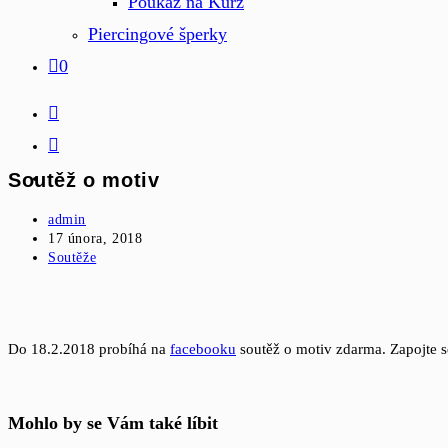
Poukaz na Kurz
Piercingové šperky
0
Soutěž o motiv
Autor
admin
příspěvku
Příspěvek
17 února, 2018
byl
Rubriky
Soutěže
publikován
příspěvku
Do 18.2.2018 probíhá na
facebooku
soutěž o motiv zdarma. Zapojte s
Mohlo by se Vám také líbit