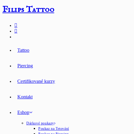
Přejít
Filips Tattoo
k
obsahu
Tattoo
Piercing
Certifikované kurzy
Kontakt
Eshop
Dárkové poukazy
Poukaz na Tetování