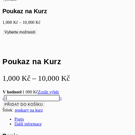
Poukaz na Kurz
Rozpětí
1,000
Kč
–
10,000
Kč
cen:
1,000 Kč
Vyberte možnosti
až
10,000 Kč
Poukaz na Kurz
Rozpětí
1,000
Kč
–
10,000
Kč
cen:
1,000 Kč
V hodnotě
1 000 Kč
Zrušit výběr
Poukaz
-
+
až
na
PŘIDAT DO KOŠÍKU
10,000 Kč
Kurz
Štítek:
poukazy na kurz
množství
Popis
Další informace