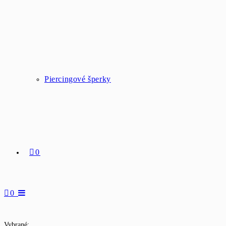
Piercingové šperky
0
0
Vybrané: