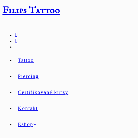
Přejít
Filips Tattoo
k
obsahu
Tattoo
Piercing
Certifikované kurzy
Kontakt
Eshop