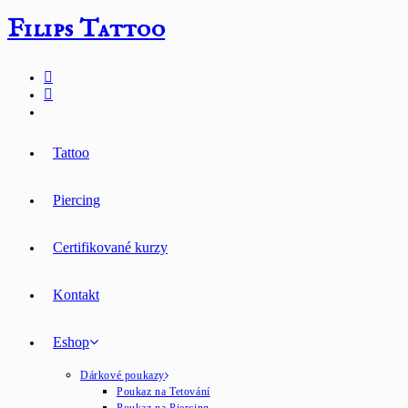
Přejít
Filips Tattoo
k
obsahu
Tattoo
Piercing
Certifikované kurzy
Kontakt
Eshop
Dárkové poukazy
Poukaz na Tetování