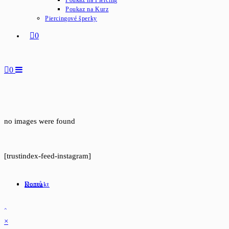
Poukaz na Piercing
Poukaz na Kurz
Piercingové šperky
0
0
no images were found
[trustindex-feed-instagram]
Domů
Kontakt
×