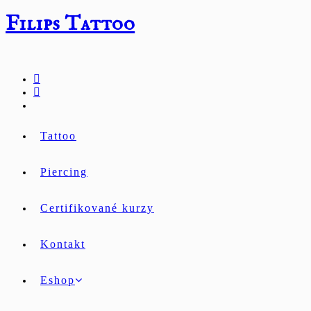
Přejít
Filips Tattoo
k
obsahu
Tattoo
Piercing
Certifikované kurzy
Kontakt
Eshop