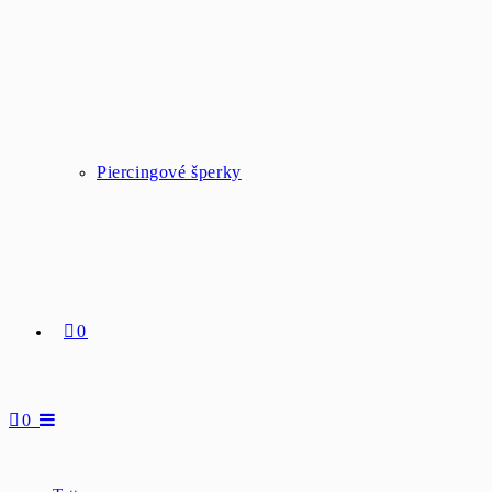
Piercingové šperky
0
0