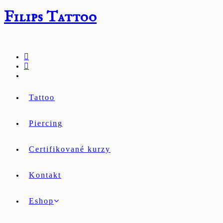
Přejít
Filips Tattoo
k
obsahu
Tattoo
Piercing
Certifikované kurzy
Kontakt
Eshop