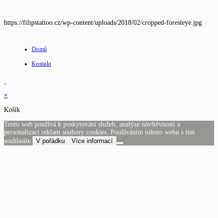
https://filipstattoo.cz/wp-content/uploads/2018/02/cropped-foresteye.jpg
Domů
Kontakt
×
Košík
Tento web používá k poskytování služeb, analýze návštěvnosti a
personalizaci reklam soubory cookies. Používáním tohoto webu s tím
souhlasíte.
V pořádku
Více informací