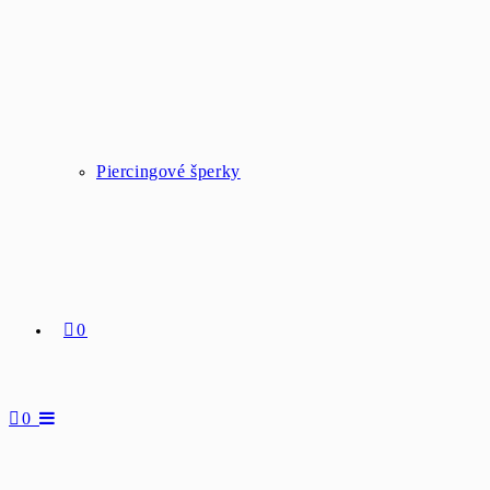
Piercingové šperky
0
0