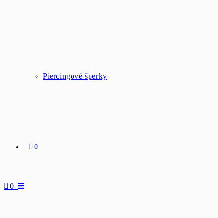
Piercingové šperky
0
0