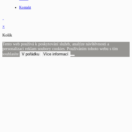
Kontakt
×
Košík
Tento web používá k poskytování služeb, analýze návštěvnosti a
personalizaci reklam soubory cookies. Používáním tohoto webu s tím
souhlasíte.
V pořádku
Více informací