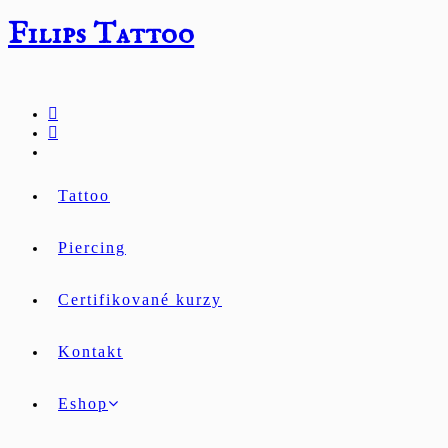
Přejít
Filips Tattoo
k
obsahu
Tattoo
Piercing
Certifikované kurzy
Kontakt
Eshop