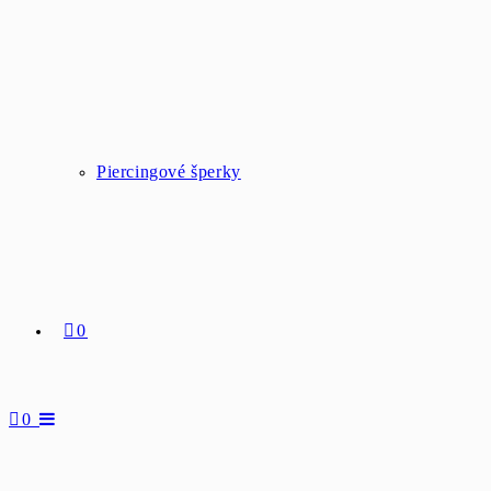
Piercingové šperky
0
0