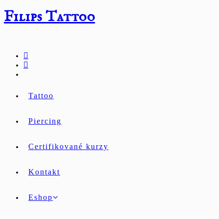
Přejít
Filips Tattoo
k
obsahu
Tattoo
Piercing
Certifikované kurzy
Kontakt
Eshop