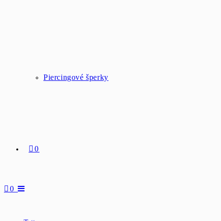
Piercingové šperky
0
0