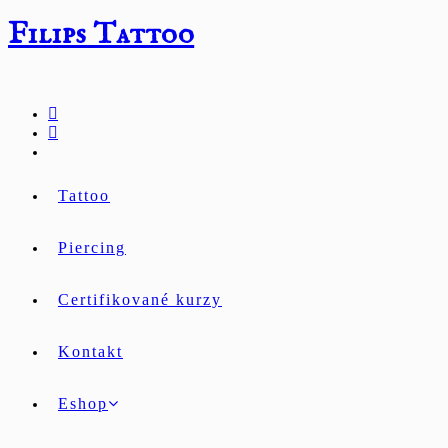
Přejít
Filips Tattoo
k
obsahu
Tattoo
Piercing
Certifikované kurzy
Kontakt
Eshop