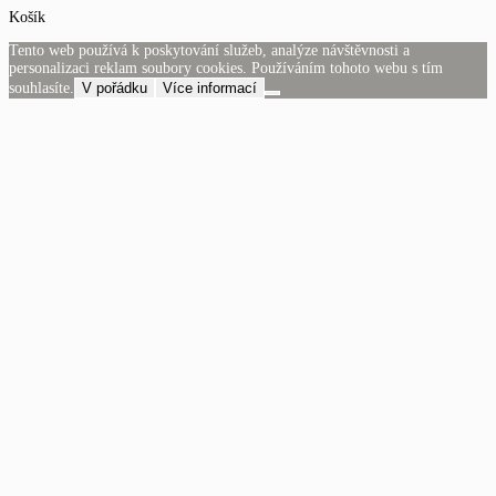
Košík
Tento web používá k poskytování služeb, analýze návštěvnosti a
personalizaci reklam soubory cookies. Používáním tohoto webu s tím
souhlasíte.
V pořádku
Více informací