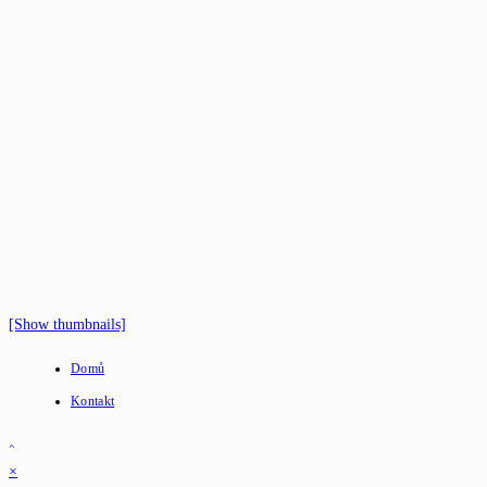
[Show thumbnails]
Domů
Kontakt
×