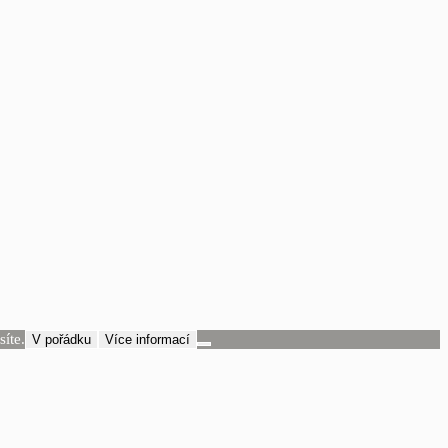
íte.
V pořádku
Více informací