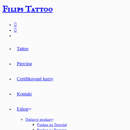
Přejít
Filips Tattoo
k
obsahu
Tattoo
Piercing
Certifikované kurzy
Kontakt
Eshop
Dárkové poukazy
Poukaz na Tetování