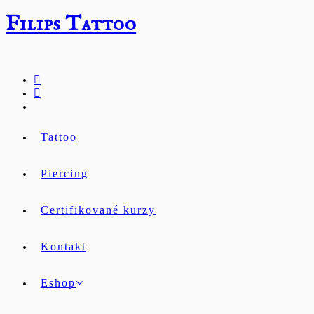
Přejít
Filips Tattoo
k
obsahu
Tattoo
Piercing
Certifikované kurzy
Kontakt
Eshop