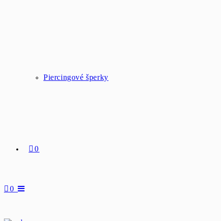
Piercingové šperky
0
0