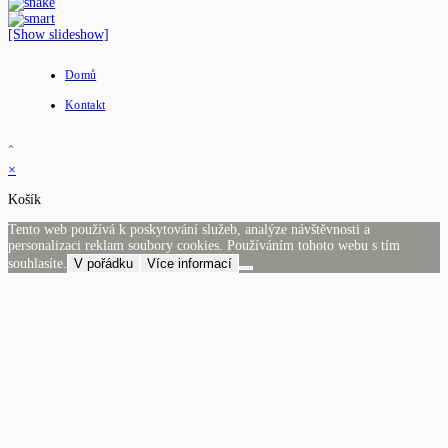
[Show slideshow]
Domů
Kontakt
×
Košík
Tento web používá k poskytování služeb, analýze návštěvnosti a
personalizaci reklam soubory cookies. Používáním tohoto webu s tím
souhlasíte.
V pořádku
Více informací