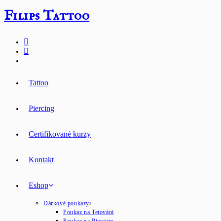
Přejít
Filips Tattoo
k
obsahu
Tattoo
Piercing
Certifikované kurzy
Kontakt
Eshop
Dárkové poukazy
Poukaz na Tetování