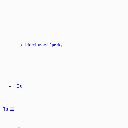
Piercingové šperky
0
0