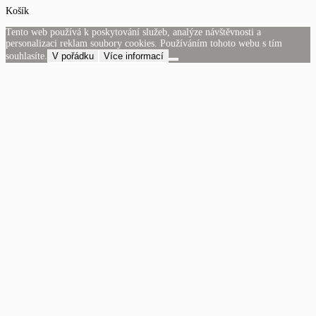
Košík
Tento web používá k poskytování služeb, analýze návštěvnosti a
personalizaci reklam soubory cookies. Používáním tohoto webu s tím
souhlasíte.
V pořádku
Více informací