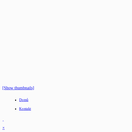
[Show thumbnails]
Domů
Kontakt
×