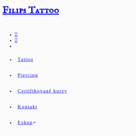
Přejít
Filips Tattoo
k
obsahu
Tattoo
Piercing
Certifikované kurzy
Kontakt
Eshop