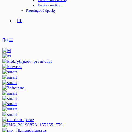
Poukaz na Piercing
Poukaz na Kurz
Piercingové šperky
0
0