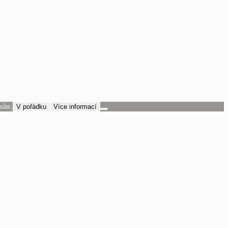
íte.
V pořádku
Více informací