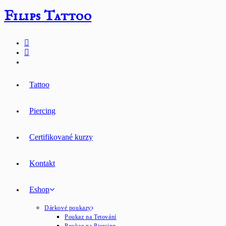
Přejít
Filips Tattoo
k
obsahu
Tattoo
Piercing
Certifikované kurzy
Kontakt
Eshop
Dárkové poukazy
Poukaz na Tetování