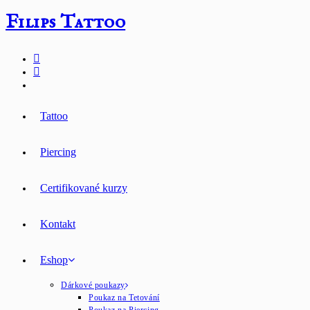
Přejít
Filips Tattoo
k
obsahu
Tattoo
Piercing
Certifikované kurzy
Kontakt
Eshop
Dárkové poukazy
Poukaz na Tetování