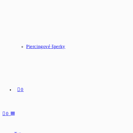
Piercingové šperky
0
0