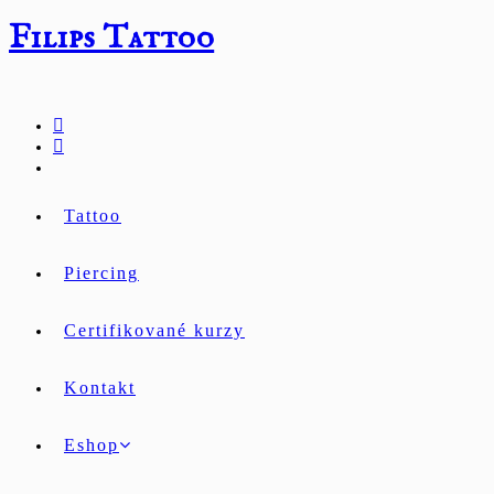
Přejít
Filips Tattoo
k
obsahu
Tattoo
Piercing
Certifikované kurzy
Kontakt
Eshop