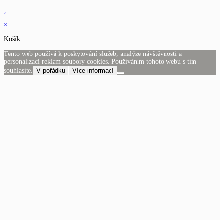
×
Košík
Tento web používá k poskytování služeb, analýze návštěvnosti a
personalizaci reklam soubory cookies. Používáním tohoto webu s tím
souhlasíte.
V pořádku
Více informací