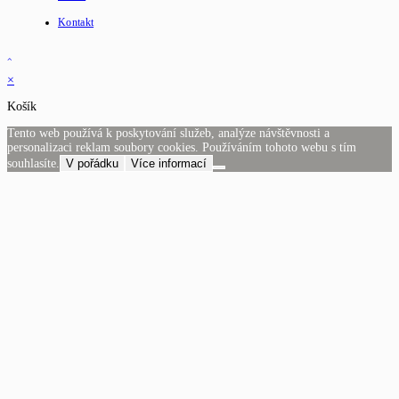
Kontakt
×
Košík
Tento web používá k poskytování služeb, analýze návštěvnosti a
personalizaci reklam soubory cookies. Používáním tohoto webu s tím
souhlasíte.
V pořádku
Více informací