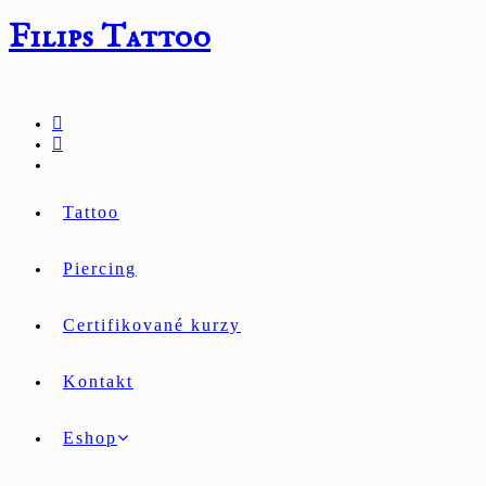
Přejít
Filips Tattoo
k
obsahu
Tattoo
Piercing
Certifikované kurzy
Kontakt
Eshop