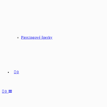
Piercingové šperky
0
0