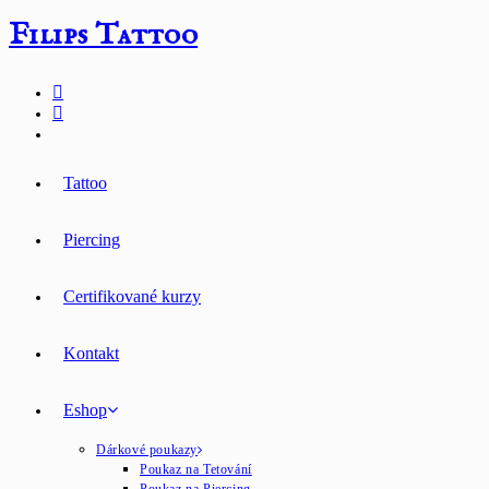
Přejít
Filips Tattoo
k
obsahu
Tattoo
Piercing
Certifikované kurzy
Kontakt
Eshop
Dárkové poukazy
Poukaz na Tetování