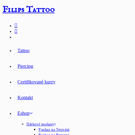
Přejít
Filips Tattoo
k
obsahu
Tattoo
Piercing
Certifikované kurzy
Kontakt
Eshop
Dárkové poukazy
Poukaz na Tetování