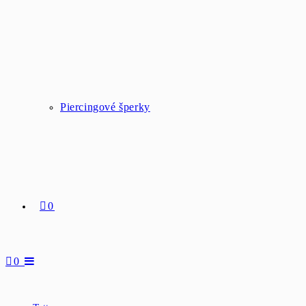
Piercingové šperky
0
0