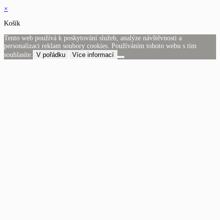
×
Košík
Tento web používá k poskytování služeb, analýze návštěvnosti a
personalizaci reklam soubory cookies. Používáním tohoto webu s tím
souhlasíte.
V pořádku
Více informací