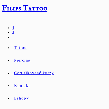
Přejít
Filips Tattoo
k
obsahu
Tattoo
Piercing
Certifikované kurzy
Kontakt
Eshop