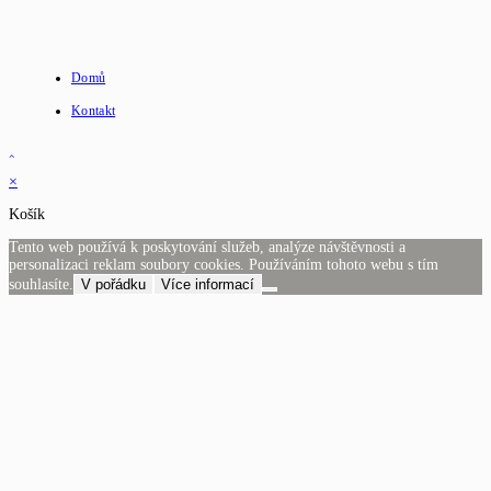
Domů
Kontakt
×
Košík
Tento web používá k poskytování služeb, analýze návštěvnosti a
personalizaci reklam soubory cookies. Používáním tohoto webu s tím
souhlasíte.
V pořádku
Více informací