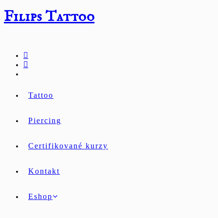
Přejít
Filips Tattoo
k
obsahu
Tattoo
Piercing
Certifikované kurzy
Kontakt
Eshop