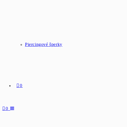
Piercingové šperky
0
0