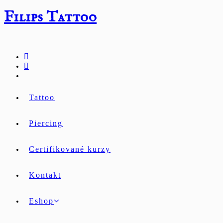
Přejít
Filips Tattoo
k
obsahu
Tattoo
Piercing
Certifikované kurzy
Kontakt
Eshop