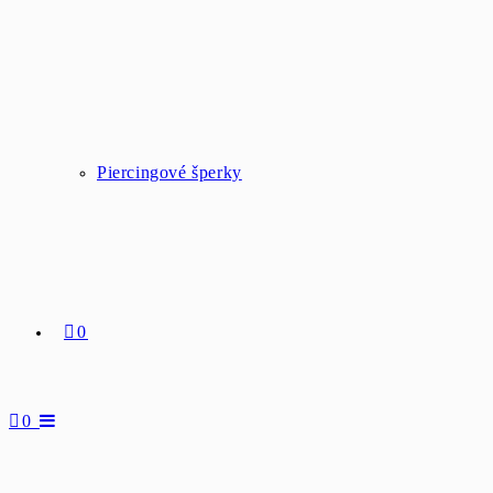
Piercingové šperky
0
0