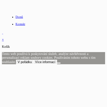
Domů
Kontakt
×
Košík
Tento web používá k poskytování služeb, analýze návštěvnosti a
personalizaci reklam soubory cookies. Používáním tohoto webu s tím
souhlasíte.
V pořádku
Více informací