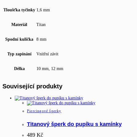
Tloušťka tyčinky
1,6 mm
Materiál
Titan
Spodní kulička
8 mm
Typ zapínání
Vnitřní závit
Délka
10 mm, 12 mm
Související produkty
Piercingové šperky
Titanový šperk do pupíku s kamínky
489
Kč