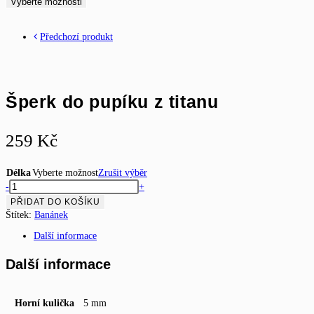
Vyberte možnosti
Předchozí produkt
Šperk do pupíku z titanu
259
Kč
Délka
Vyberte možnost
Zrušit výběr
Šperk
-
+
do
PŘIDAT DO KOŠÍKU
pupíku
Štítek:
Banánek
z
titanu
Další informace
množství
Další informace
Horní kulička
5 mm