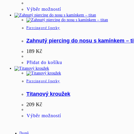
Tento
Výběr možností
produkt
má
více
variant.
Piercingové šperky
Možnosti
lze
Zahnutý piercing do nosu s kamínkem – ti
vybrat
na
189
Kč
stránce
produktu
Přidat do košíku
Piercingové šperky
Titanový kroužek
209
Kč
Tento
Výběr možností
produkt
má
více
Domů
variant.