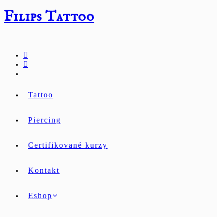
Přejít
Filips Tattoo
k
obsahu
Tattoo
Piercing
Certifikované kurzy
Kontakt
Eshop