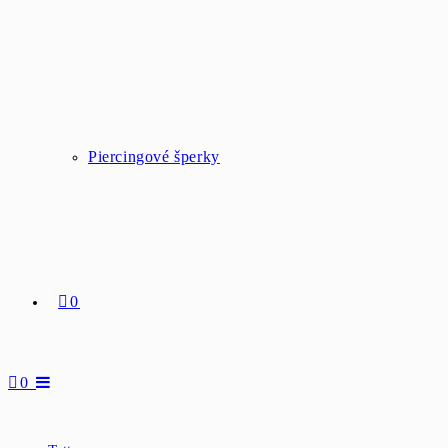
Piercingové šperky
0
0