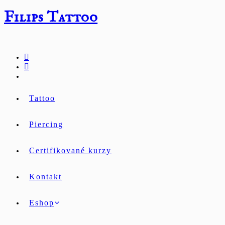
Přejít
Filips Tattoo
k
obsahu
Tattoo
Piercing
Certifikované kurzy
Kontakt
Eshop