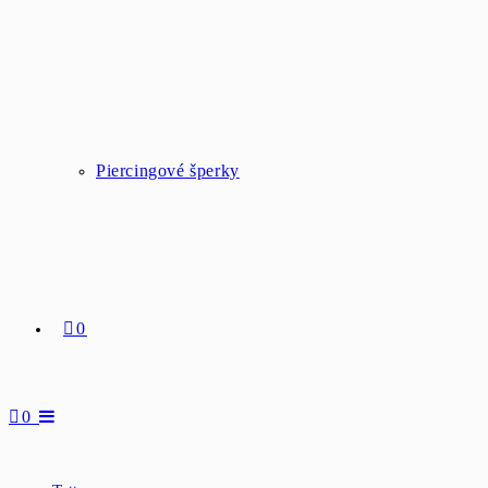
Piercingové šperky
0
0