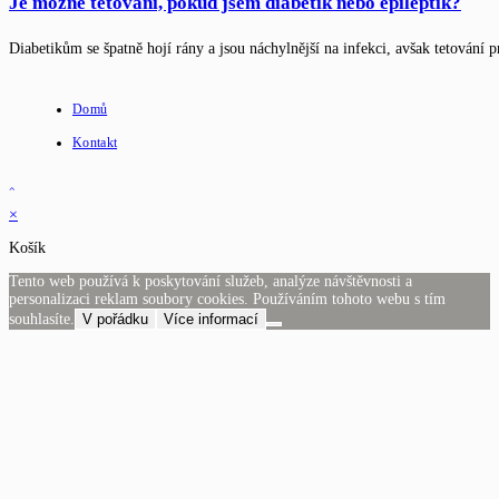
Je možné tetování, pokud jsem diabetik nebo epileptik?
Diabetikům se špatně hojí rány a jsou náchylnější na infekci, avšak tetování p
Domů
Kontakt
×
Košík
Tento web používá k poskytování služeb, analýze návštěvnosti a
personalizaci reklam soubory cookies. Používáním tohoto webu s tím
souhlasíte.
V pořádku
Více informací