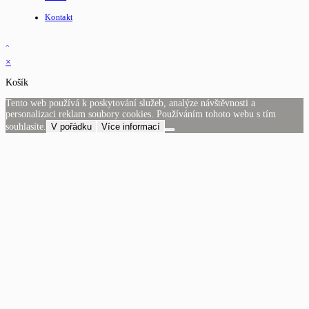
Kontakt
×
Košík
Tento web používá k poskytování služeb, analýze návštěvnosti a
personalizaci reklam soubory cookies. Používáním tohoto webu s tím
souhlasíte.
V pořádku
Více informací