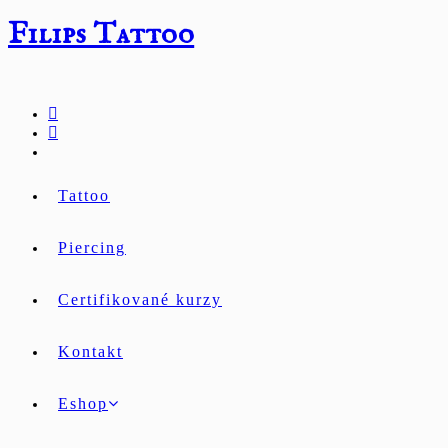
Přejít
Filips Tattoo
k
obsahu
Tattoo
Piercing
Certifikované kurzy
Kontakt
Eshop