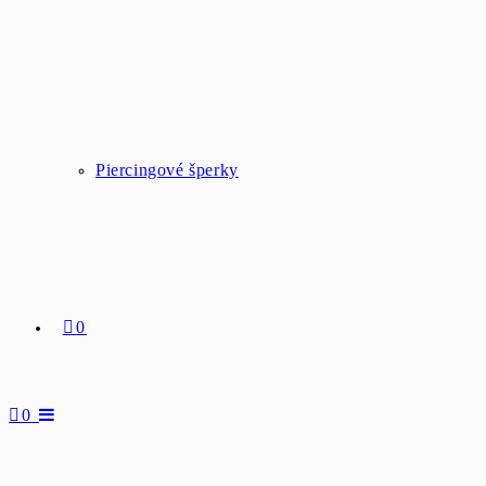
Piercingové šperky
0
0