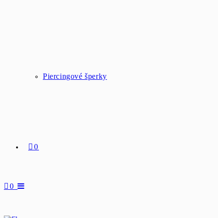
Piercingové šperky
0
0