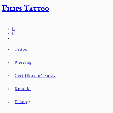
Přejít
Filips Tattoo
k
obsahu
Tattoo
Piercing
Certifikované kurzy
Kontakt
Eshop