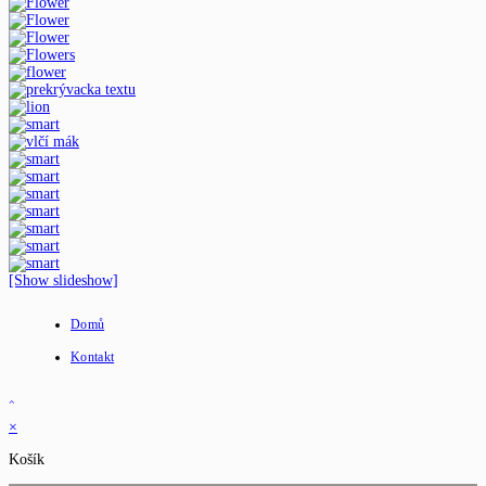
[Show slideshow]
Domů
Kontakt
×
Košík