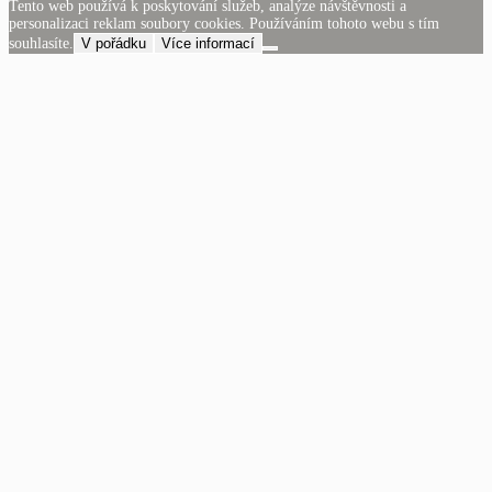
Tento web používá k poskytování služeb, analýze návštěvnosti a
personalizaci reklam soubory cookies. Používáním tohoto webu s tím
souhlasíte.
V pořádku
Více informací