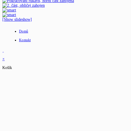
[Show slideshow]
Domů
Kontakt
×
Košík