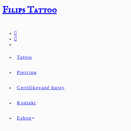
Přejít
Filips Tattoo
k
obsahu
Tattoo
Piercing
Certifikované kurzy
Kontakt
Eshop