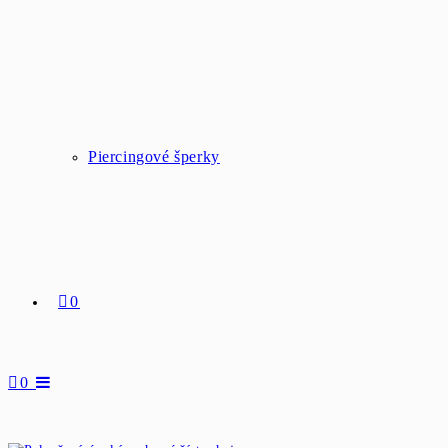
Piercingové šperky
0
0