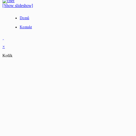
[Show slideshow]
Domů
Kontakt
×
Košík