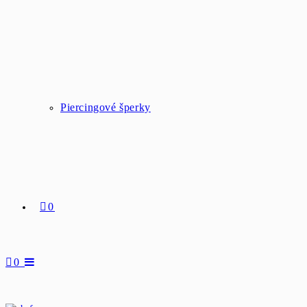
Piercingové šperky
0
0