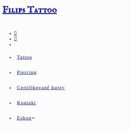
Přejít
Filips Tattoo
k
obsahu
Tattoo
Piercing
Certifikované kurzy
Kontakt
Eshop